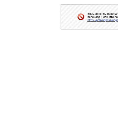
Внимание! Вы перенап
перехода щелкните по
https://pafikabpekalon